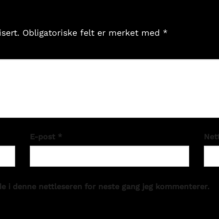
sert.
Obligatoriske felt er merket med
*
E-post
*
Net
de i denne nettleseren for neste gang jeg kommenterer.