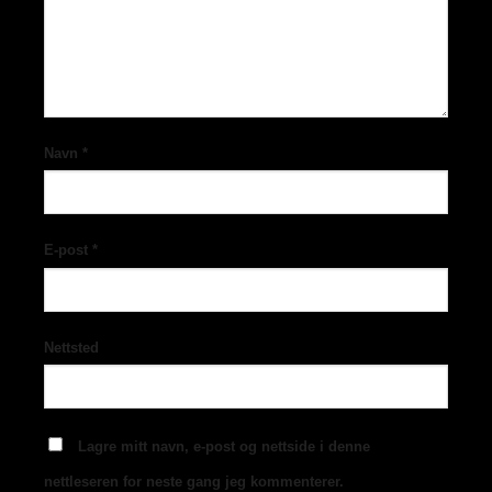
Navn
*
E-post
*
Nettsted
Lagre mitt navn, e-post og nettside i denne
nettleseren for neste gang jeg kommenterer.