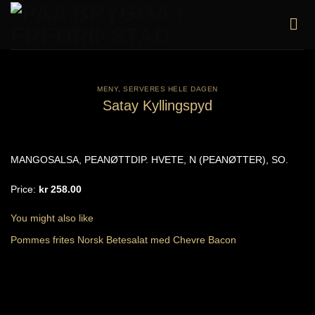
Skip
to
content
MENY
,
SERVERES HELE DAGEN
Satay Kyllingspyd
MANGOSALSA, PEANØTTDIP. HVETE, N (PEANØTTER), SO.
Price:
kr 258.00
You might also like
Pommes frites
Norsk Betesalat med Chevre
Bacon