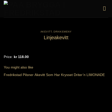
Skip
to
content
AKEVITT
,
DRIKKEMENY
Linjeakevitt
Price:
kr 118.00
You might also like
Fredrikstad Pilsner
Akevitt Som Har Krysset Driter’n
LIMONADE