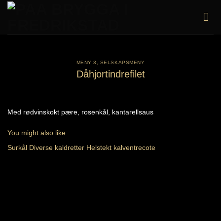
Skip
to
content
MENY 3
,
SELSKAPSMENY
Dåhjortindrefilet
Med rødvinskokt pære, rosenkål, kantarellsaus
You might also like
Surkål
Diverse kaldretter
Helstekt kalventrecote