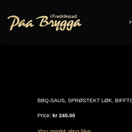
Skip
to
content
BBQ-SAUS, SPRØSTEKT LØK, BIFFTOMA
Price:
kr 245.00
You might also like