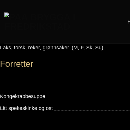
Skip
to
content
Laks, torsk, reker, grønnsaker. (M, F, Sk, Su)
Forretter
Kongekrabbesuppe
Litt spekeskinke og ost